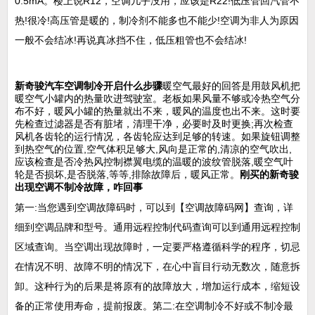
0.5mA。楼上说R12，空调几乎没用，应该是R22!低压管回汽管不
热!很冷!高压管是暖的，制冷剂不能多也不能少!空调为非人为原因
一般不会结冰!再说真冰挡不住，低压粗管也不会结冰!
新奇骏汽车空调制冷开启什么步骤
暖空气最好的回答是用鼓风机把
暖空气小罐内的热量吹进驾驶室。老板如果风量不够或冷热空气分
布不好，暖风小罐的热量就出不来，暖风的温度也出不来。这时要
先检查过滤器是否有脏堵，清理干净，必要时及时更换;再次检查
风机各齿轮的运行情况，各齿轮应达到足够的转速。如果旋钮调整
到热空气的位置,空气体积足够大,风向是正常的,清凉的空气吹出,
应该检查是否冷热风控制襟翼电缆的温暖的波纹管脱落,暖空气叶
轮是否损坏,是否脱落,等等,排除故障后，暖风正常。
刚买的新奇骏
出现空调不制冷故障，咋回事
第一:当您遇到空调故障码时，可以到【空调故障码网】查询，详
细到空调品牌和型号。通用远程控制代码查询可以到通用远程控制
区域查询。当空调出现故障时，一定要严格遵循科学的程序，切忌
在情况不明、故障不明的情况下，在心中盲目行动无数次，随意拆
卸。这种行为的后果是将原有的故障放大，增加运行成本，缩短设
备的正常使用寿命，提前报废。第二:在空调制冷不好或不制冷最