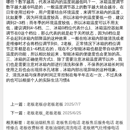
哪些？数字越高，代表冰箱内的温度就越低吗？一、冰箱温度调节
数字越大越冷吗是的，一般温度调节器上的数字越大就会越冷。在
日常使用过程中，用户需要结合环境温度，来调节冰箱内的温度，
比如夏季，因为环境温度较高，所以冰箱中的温度要低一些，建议
调到2~3档；而冬季的环境温度较低，所以冰箱温度可以不用太
低，建议调到4~5档。二、冰箱0档位代表什么1、冰箱温控器如果
调节在0这个档位，那么代表的就是处于关闭状态，因为0档位是
不会起到冰箱内部降温的这种效果，一般在给冰箱内部做清洗或者
是维修时才会将档位调节到0。2老板、正常情况下冰箱的档位调
节正常都是在1~6档左右的，现在不少智能冰箱也都是带自动调节
温度的功能，所以相比较起来，智能冰箱的便捷度也会更加的高。
三、冰箱的正确使用方式1、除了需要注意冰箱温度调节以外，我
们也是需要注意对冰箱内部进行清洗和保养，不保养的冰箱长时间
使用之后也会出现排水孔堵塞，冰箱内部出现异味的这种现象。
2、清洗冰箱与保养的时间正常控制在每半年左右一次，不过具体
的也可以根据个人的实际生活习惯&
上一篇：
老板老板@老板老板
2025/7/7
下一篇：
老板老板_老板老板
2025/6/25
相关标签：
老板油烟机售后
老板售后电话
老板售后服务电话
老板
维修点
老板收费标准
老板油烟机清洗电话
老板燃气灶维修电话