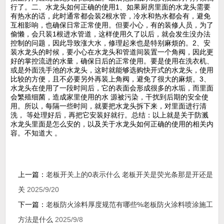
行了。二、水龙头如何正确的使用1、如果厨房里面的水龙头需要
有热水的话，此时通常都会装2根水管，冷水和热水都会有，避免
互相影响，也确保日常正常使用。但要小心，有的装修人员，为了
偷懒，会只装1根进水管道，这样使用久了以后，就会发生没办法
控制的问题，因此导致涨大水，修理起来也是特别麻烦的。2、安
装水龙头的时候，要小心在水龙头和管道间装置一个角阀，因此更
好的掌控流进的水量，确保日后的正常使用。要是使用在洗衣机、
或是外面洗手池的水龙头，这时就能够选购快开式的水龙头，使用
比较的方便，且不必要另外再装上角阀，避免了很大的麻烦。3、
水龙头在使用了一段时间后，它的表面会形成很多的水垢，而里面
会繁殖细菌，造成家里使用的水 源被污染，干扰到后期的安全使
用。所以，每隔一些时间，就要把水龙头拆下来，对里面进行清
洗， 等处理好后，再把它安装好就行。总结：以上就是关于防溅
水龙头里面是怎么安的，以及关于水龙头如何正确的使用的相关内
容。不知道大 。
上一篇：
老板开关上的0表示什么 老板开关是荧光条那是开还是
关
2025/9/20
下一篇：
老板防火涂料厚度规范有哪些%老板防火涂料喷涂施工
方法是什么
2025/9/8