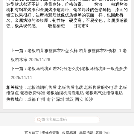
造型款式都还不错，质量良好，价格偏贵。 烤漆 柏辉烤漆
橱柜有钢琴烤漆和金属烤漆这两种。钢琴烤漆的色彩鲜艳，漆面的
镜面效果很好，达摩袍观后就像优质钢琴的表面一样，也因此得
名。金属烤漆的漆膜厚，韧性好，硬度高，不易变色，金属质感很
强，极具现代感。 吸塑橱柜 目前市&
上一篇：
老板柏莱雅整体衣柜怎么样 柏莱雅整体衣柜价格_1,老
板柏木家
2025/11/26
下一篇：
老板马桶坑距差2公分怎么办|老板马桶坑距一般是多少
2025/11/11
相关标签：
老板油烟机售后
老板售后电话
老板售后服务电话
老板
维修点
老板收费标准
老板油烟机清洗电话
老板燃气灶维修电话
热搜城市：
成都
广州
南宁
深圳
武汉
西安
长沙
官方首页
|
维修点查询
|
收费标准
|
幸运活动
|
客服中心