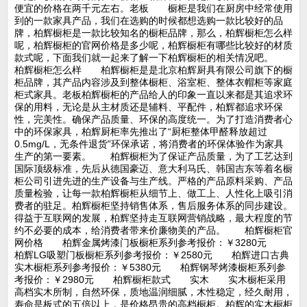
便宜的价格在两千元左右。老板 橱柜是我们在厨房中经常使用
到的一款家具产品，我们在选购的时候都想选购一款比较好的品
牌，柏辉橱柜是一款比较知名的橱柜品牌，那么，柏辉橱柜怎么样
呢，柏辉橱柜的官网价格是多少呢，柏辉橱柜有哪些比较好的材质
款式呢，下面我们就一起来了解一下柏辉橱柜的相关情况吧。
柏辉橱柜怎么样 柏辉橱柜是是北京柏辉厨具有限公司旗下的橱
柜品牌，其产品内容涉及到整体橱柜、浴室柜、整体衣帽柜等家庭
柜式家具。老板柏辉橱柜的产品给人的印象一直以来都是其追求环
保的用料，无论是从主材质还是辅料、平配件，柏辉都追求环保
性，完美性。确保产品质量、环保的高度统一。为了打造消费者心
中的环保家具，柏辉厨柜率先推出了“厨柜整体甲醛释放超过
0.5mg/L，无条件退货”环保承诺，将消费者的环保体验作为家具
生产的第一要素。 柏辉橱柜为了保证产品质量，为了工艺达到
国际顶级标准，先后从德国豪迈、意大利马氏、韩国吉东等着名橱
柜公司引进先进的生产设备与生产线。严格的产品原料采购、产品
质量检验，让每一款柏辉橱柜从细节上、做工上、人性化上吸引消
费者的驻足。柏辉橱柜坚持销售体系，售后服务体系的同步建设。
得益于互联网的发展，柏辉坚持走互联网营销战略，最大程度的节
约不必要的成本，给消费者带来价廉物美的产品。 柏辉橱柜官
网价格 柏辉金属烤漆门板橱柜系列参考报价：￥3280元
柏辉LG吸塑门板橱柜系列参考报价：￥2580元 柏辉进口古典
实木橱柜系列参考报价：￥5380元 柏辉钢琴烤漆橱柜系列参
考报价：￥2980元 柏辉橱柜款式 实木 实木橱柜采用
高档实木所制，自然环保，质地温润细腻，木性稳定，经久耐用，
寿命是板式的五倍以上，是价格昂贵的高档橱柜。柏辉的实木橱柜